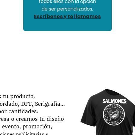
todos ellos con la opción
de ser personalizados.
Escríbenos y te llamamos
 tu producto.
ordado, DFT, Serigrafía...
por cantidades.
resa o creamos tu diseño
u evento, promoción,
ciones publicitarias y