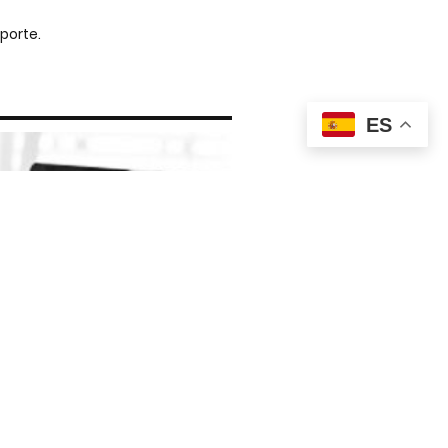
porte.
ES